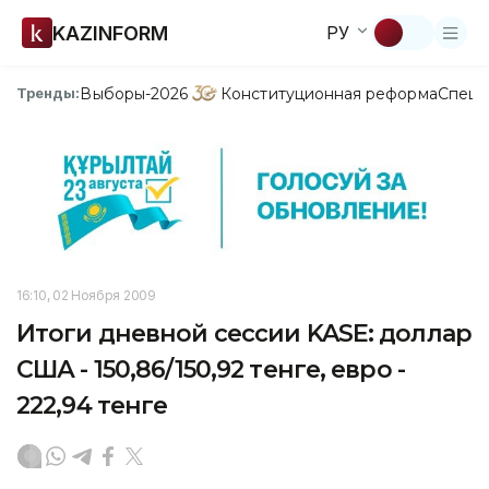
KAZINFORM
РУ
Выборы-2026
Конституционная реформа
Спецп
Тренды:
16:10, 02 Ноября 2009
Итоги дневной сессии KASE: доллар
США - 150,86/150,92 тенге, евро -
222,94 тенге