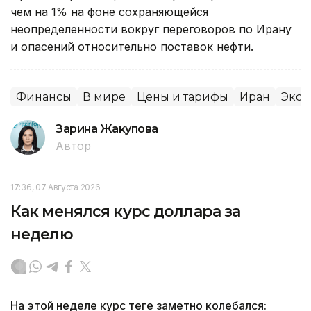
чем на 1% на фоне сохраняющейся
неопределенности вокруг переговоров по Ирану
и опасений относительно поставок нефти.
Финансы
В мире
Цены и тарифы
Иран
Экон
Зарина Жакупова
Автор
17:36, 07 Августа 2026
Как менялся курс доллара за
неделю
На этой неделе курс теңге заметно колебался: