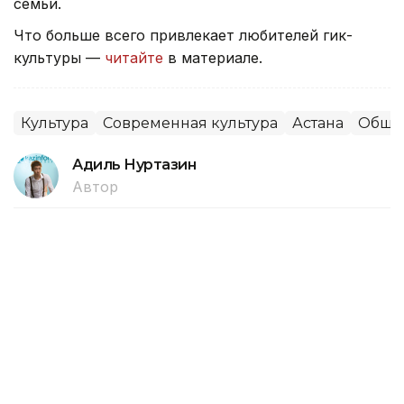
семьи.
Что больше всего привлекает любителей гик-
культуры —
читайте
в материале.
Культура
Современная культура
Астана
Обще
Адиль Нуртазин
Автор
13:15, 06 Августа 2026
Как проголосовать дома на выборах
депутатов Курултая в Астане
В Астане лица с инвалидностью, которые