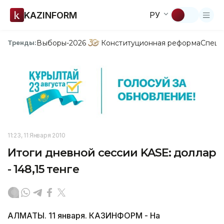
KAZINFORM
РУ
Выборы-2026
Конституционная реформа
Спецп
Тренды:
11:23, 11 Января 2010
Итоги дневной сессии KASE: доллар
- 148,15 тенге
АЛМАТЫ. 11 января. КАЗИНФОРМ - На