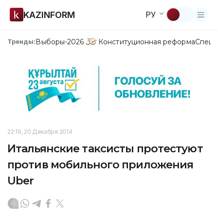
KAZINFORM
РУ
Выборы-2026
Конституционная реформа
Спецп
Тренды:
22:19, 20 Декабря 2014
Итальянские таксисты протестуют
против мобильного приложения
Uber