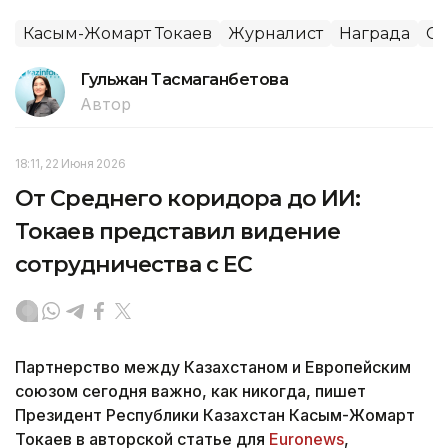
Касым-Жомарт Токаев
Журналист
Награда
С
Гульжан Тасмаганбетова
Автор
18:11, 22 Июня 2026
От Среднего коридора до ИИ:
Токаев представил видение
сотрудничества с ЕС
Партнерство между Казахстаном и Европейским
союзом сегодня важно, как никогда, пишет
Президент Республики Казахстан Касым-Жомарт
Токаев в авторской статье для
Euronews
,