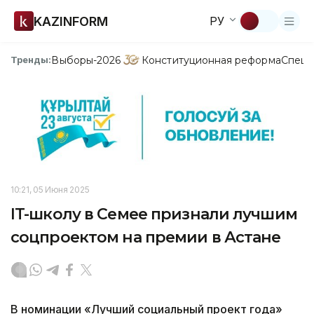
KAZINFORM
РУ
Выборы-2026
Конституционная реформа
Спецп
Тренды:
10:21, 05 Июня 2025
IT-школу в Семее признали лучшим
соцпроектом на премии в Астане
В номинации «Лучший социальный проект года»