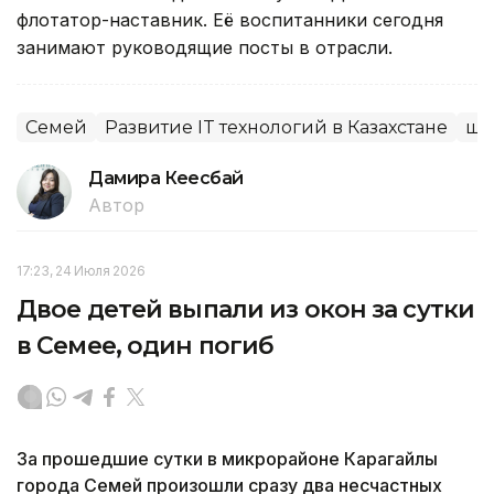
флотатор-наставник. Её воспитанники сегодня
занимают руководящие посты в отрасли.
Семей
Развитие IT технологий в Казахстане
шк
Дамира Кеңесбай
Автор
17:23, 24 Июля 2026
Двое детей выпали из окон за сутки
в Семее, один погиб
За прошедшие сутки в микрорайоне Карагайлы
города Семей произошли сразу два несчастных