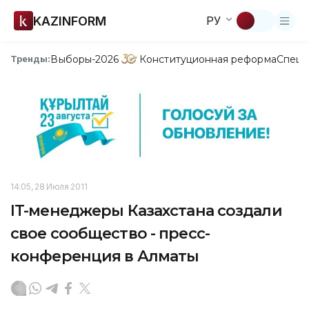
KAZINFORM
РУ
Выборы-2026
Конституционная реформа
Спецп
Тренды:
14:05, 28 Июля 2011
IT-менеджеры Казахстана создали
свое сообщество - пресс-
конференция в Алматы