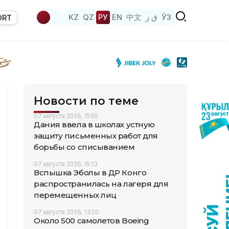
KZ
QZ
РУ
EN
中文
ق ز
ЎЗ
ORT
Новости по теме
07 августа 2026, 15:55
Дания ввела в школах устную
защиту письменных работ для
борьбы со списыванием
07 августа 2026, 15:13
Вспышка Эболы в ДР Конго
распространилась на лагеря для
перемещенных лиц
07 августа 2026, 13:20
Около 500 самолетов Boeing