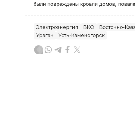
были повреждены кровли домов, повале
Электроэнергия
ВКО
Восточно-Каза
Ураган
Усть-Каменогорск
Руслан Мухамедьяров
Автор
08:30, 06 Августа 2026
Ребенок пострадал во вр
Астане