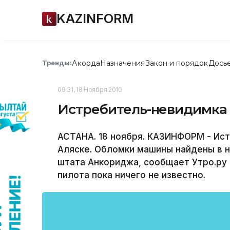
KAZINFORM
Акорда
Назначения
Закон и порядок
Дось
Тренды:
09:31, 18 Ноября 2010
Истребитель-невидимка 
АСТАНА. 18 ноября. КАЗИНФОРМ - Ист
Аляске. Обломки машины найдены в н
штата Анкориджа, сообщает Утро.ру с
пилота пока ничего не известно.