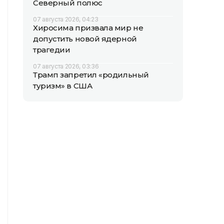
Северный полюс
07 августа 2026, 04:23
Хиросима призвала мир не
допустить новой ядерной
трагедии
07 августа 2026, 03:36
Трамп запретил «родильный
туризм» в США