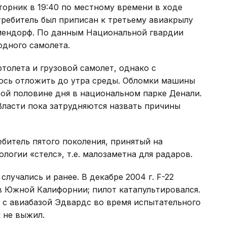
торник в 19:40 по местному времени в ходе
ребитель был приписан к третьему авиакрылу
мендорф. По данным Национальной гвардии
одного самолета.
толета и грузовой самолет, однако с
ось отложить до утра среды. Обломки машины
ой половине дня в национальном парке Денали.
Власти пока затрудняются назвать причины
ебитель пятого поколения, принятый на
огии «стелс», т.е. малозаметна для радаров.
лучались и ранее. В декабре 2004 г. F-22
 в Южной Калифорнии; пилот катапультировался.
м с авиабазой Эдвардс во время испытательного
к не выжил.