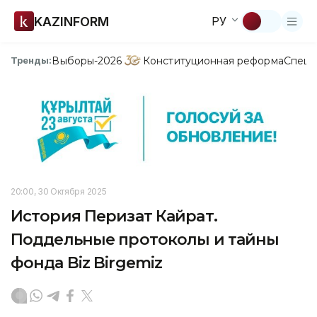
KAZINFORM
РУ
Выборы-2026
Конституционная реформа
Спецп
Тренды:
20:00, 30 Октября 2025
История Перизат Кайрат.
Поддельные протоколы и тайны
фонда Biz Birgemiz