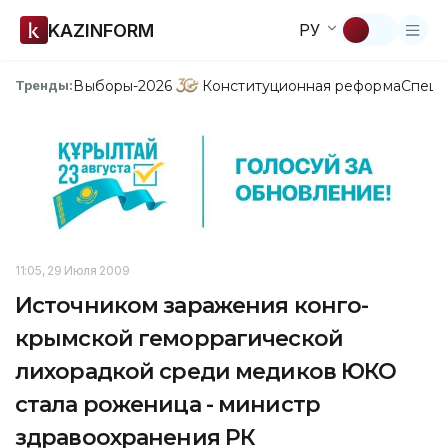
KAZINFORM
РУ
Выборы-2026
Конституционная реформа
Спецп
Тренды:
11:05, 29 Июля 2009
Источником заражения конго-
крымской геморрагической
лихорадкой среди медиков ЮКО
стала роженица - министр
здравоохранения РК