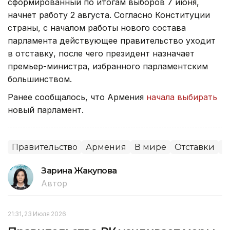
сформированный по итогам выборов 7 июня,
начнет работу 2 августа. Согласно Конституции
страны, с началом работы нового состава
парламента действующее правительство уходит
в отставку, после чего президент назначает
премьер-министра, избранного парламентским
большинством.
Ранее сообщалось, что Армения
начала выбирать
новый парламент.
Правительство
Армения
В мире
Отставки
П
Зарина Жакупова
Автор
21:31, 23 Июля 2026