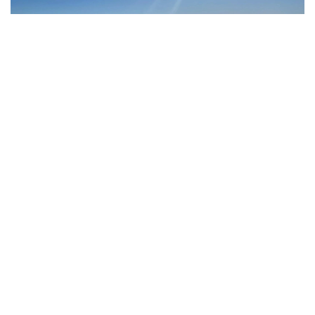
Фото: Kazinform/Нурбиби Темиртасова
По состоянию на 28 апреля 2026 года уровень
воды в реке Кигаш в районе села Бокейхан
составил 215 сантиметров, увеличившись за сутки
на девять сантиметров. Опасный уровень
составляет 518 сантиметров. В районе села
Шортанбай уровень воды достиг 367
сантиметров, поднявшись на семь сантиметров.
Здесь опасный предел составляет 555