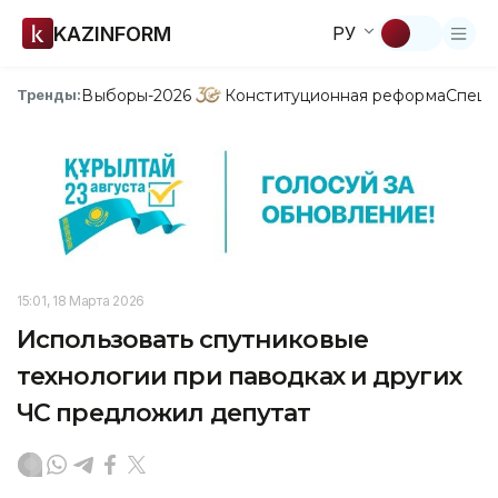
KAZINFORM
РУ
Выборы-2026
Конституционная реформа
Спецп
Тренды:
15:01, 18 Марта 2026
Использовать спутниковые
технологии при паводках и других
ЧС предложил депутат