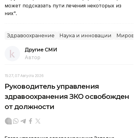
может подсказать пути лечения некоторых из
них".
Здравоохранение
Наука и инновации
Мировы
Другие СМИ
Автор
15:27, 07 Августа 2026
Руководитель управления
здравоохранения ЗКО освобожден
от должности