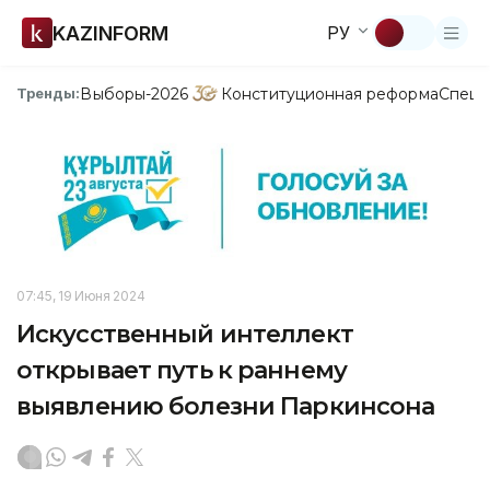
KAZINFORM
РУ
Выборы-2026
Конституционная реформа
Спецп
Тренды:
07:45, 19 Июня 2024
Искусственный интеллект
открывает путь к раннему
выявлению болезни Паркинсона