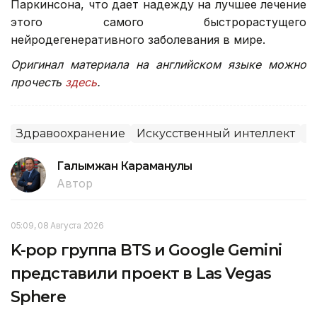
Паркинсона, что дает надежду на лучшее лечение
этого самого быстрорастущего
нейродегенеративного заболевания в мире.
Оригинал материала на английском языке можно
прочесть
здесь
.
Здравоохранение
Искусственный интеллект
Н
Галымжан Караманулы
Автор
05:09, 08 Августа 2026
K-pop группа BTS и Google Gemini
представили проект в Las Vegas
Sphere