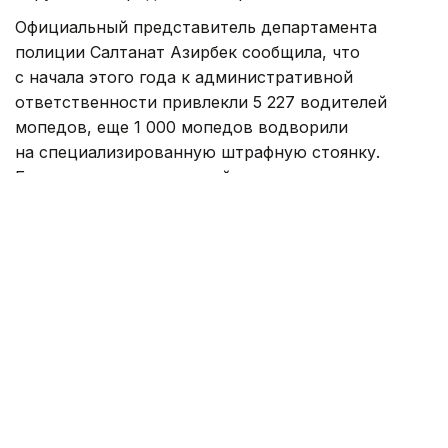
Фото: Агибай Аяпбергенов / Kazinform
На пресс-конференции региональной службы
коммуникаций журналисты обратили внимание
на мопедистов, которые продолжают пересекать
стоп-линии и сплошную дорожную разметку,
и поинтересовались, фиксируют ли подобные
нарушения городские камеры.
Официальный представитель департамента
полиции Салтанат Азирбек сообщила, что
с начала этого года к административной
ответственности привлекли 5 227 водителей
мопедов, еще 1 000 мопедов водворили
на специализированную штрафную стоянку.
Большая часть нарушений выявляется
сотрудниками патрульной полиции, часть —