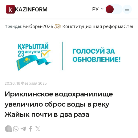
KAZINFORM
РУ
Выборы-2026
Конституционная реформа
Спецп
Тренды:
20:36, 16 Февраля 2025
Ириклинское водохранилище
увеличило сброс воды в реку
Жайык почти в два раза