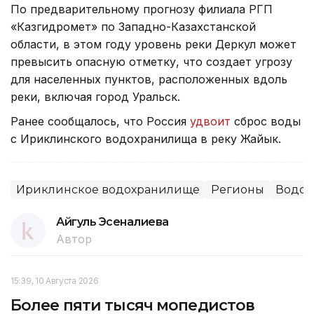
По предварительному прогнозу филиала РГП
«Казгидромет» по Западно-Казахстанской
области, в этом году уровень реки Деркул может
превысить опасную отметку, что создает угрозу
для населенных пунктов, расположенных вдоль
реки, включая город Уральск.
Ранее сообщалось, что Россия
удвоит
сброс воды
с Ириклинского водохранилища в реку Жайык.
Ириклинское водохранилище
Регионы
Водох
Айгуль Эсеналиева
Автор
15:39, 10 Августа 2026
Более пяти тысяч мопедистов