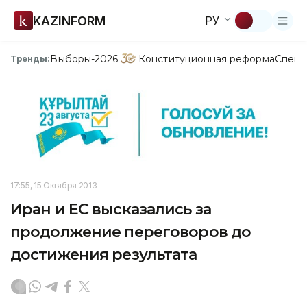
KAZINFORM
РУ
Выборы-2026
Конституционная реформа
Спецп
Тренды:
17:55, 15 Октября 2013
Иран и ЕС высказались за
продолжение переговоров до
достижения результата