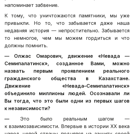
напоминает забвение.
К тому, что уничтожаются памятники, мы уже
привыкли. Но то, что забывается даже наша
недавняя история — непростительно. Забывается
то немногое, чем мы можем гордиться и что
должны помнить.
—
Олжас Омарович, д
вижение «Невада —
Семипалатинск», созданное Вами, можно
назвать первым проявлением реального
гражданского общества в Казахстане.
Движение «Невада–Семипалатинск»
объединило миллионы людей. Осознавали ли
Вы тогда, что это были одни из первых шагов
к независимости?
—
Это было реальным шагом —
к взаимозависимости. Впервые в истории ХХ века
народ целой страны поднялся на защиту своей