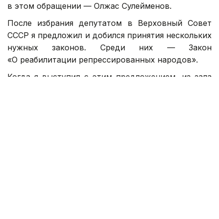
в этом обращении — Олжас Сулейменов.
После избрания депутатом в Верховный Совет
СССР я предложил и добился принятия нескольких
нужных законов. Среди них — Закон
«О реабилитации репрессированных народов».
Когда я выступил с этим предложением, из зала
поднялся юрист и заявил: «То, что
Вы предлагаете — юридически неграмотно.
Реабилитировать можно отдельную личность,
но не целые народы!»
Я ответил: «Значит, репрессировать целые
народы можно, а реабилитировать нельзя?»
За Закон проголосовали сразу и через некоторое
время приняли. О таких эпизодах нужно
рассказывать и нынешним депутатам.