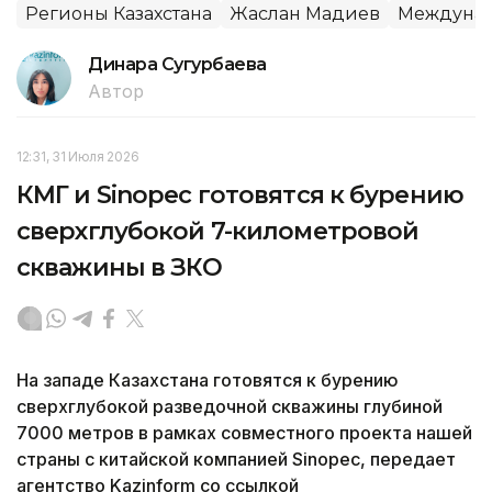
Регионы Казахстана
Жаслан Мадиев
Междунар
Динара Сугурбаева
Автор
12:31, 31 Июля 2026
КМГ и Sinopec готовятся к бурению
сверхглубокой 7-километровой
скважины в ЗКО
На западе Казахстана готовятся к бурению
сверхглубокой разведочной скважины глубиной
7000 метров в рамках совместного проекта нашей
страны с китайской компанией Sinopec, передает
агентство Kazinform со ссылкой