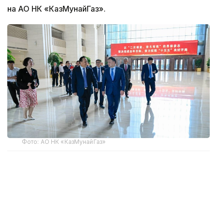
на АО НК «КазМунайГаз».
Фото: АО НК «КазМунайГаз»
Председатель правления «КазМунайГаз» (КМГ)
Асхат Хасенов во время рабочего визита в Пекин
провел встречу с председателем совета
директоров Sinopec Group Хоу Цицзюнем.