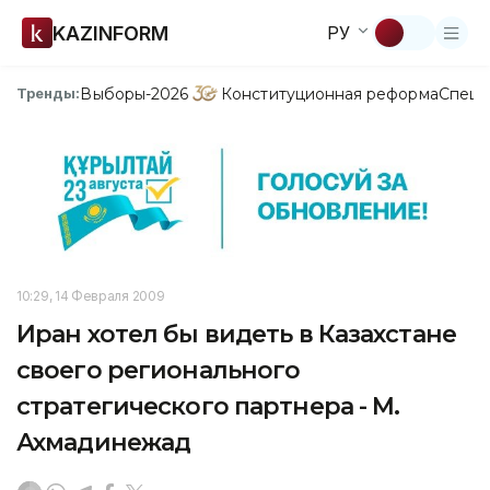
KAZINFORM
РУ
Выборы-2026
Конституционная реформа
Спецп
Тренды:
10:29, 14 Февраля 2009
Иран хотел бы видеть в Казахстане
своего регионального
стратегического партнера - М.
Ахмадинежад