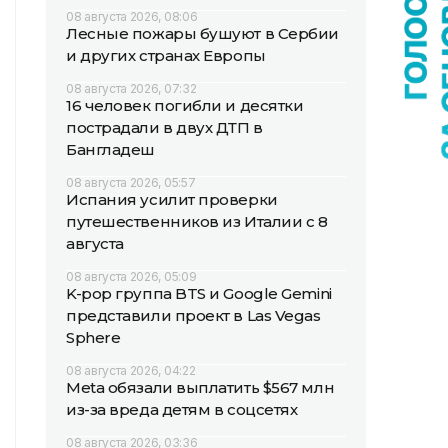
08 августа 2026, 08:06
Лесные пожары бушуют в Сербии
и других странах Европы
08 августа 2026, 07:32
16 человек погибли и десятки
пострадали в двух ДТП в
Бангладеш
08 августа 2026, 05:57
Испания усилит проверки
путешественников из Италии с 8
августа
08 августа 2026, 05:09
K-pop группа BTS и Google Gemini
представили проект в Las Vegas
Sphere
08 августа 2026, 04:22
Meta обязали выплатить $567 млн
из-за вреда детям в соцсетях
08 августа 2026, 03:36