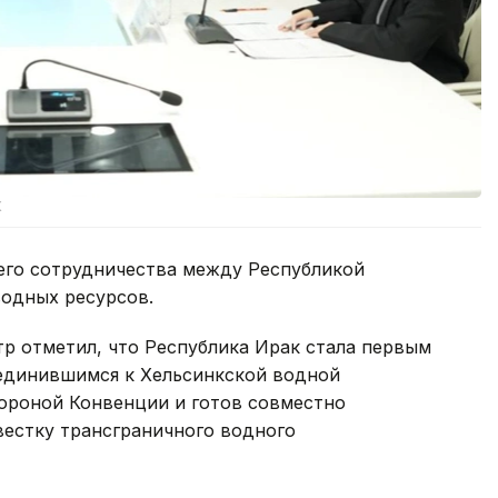
К
его сотрудничества между Республикой
водных ресурсов.
тр отметил, что Республика Ирак стала первым
оединившимся к Хельсинкской водной
тороной Конвенции и готов совместно
вестку трансграничного водного