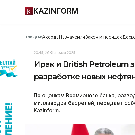
KAZINFORM
Акорда
Назначения
Закон и порядок
Дось
Тренды:
20:45, 26 Февраля 2025
Ирак и British Petroleum
разработке новых нефт
По оценкам Всемирного банка, разве
миллиардов баррелей, передает соб
Kazinform.