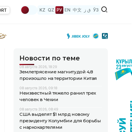
KZ
QZ
РУ
EN
中文
ق ز
ЎЗ
ORT
Новости по теме
08 августа 2026, 18:29
Землетрясение магнитудой 4,8
произошло на территории Китая
08 августа 2026, 09:18
Неизвестный тяжело ранил трех
человек в Чехии
08 августа 2026, 08:49
США выделят $1 млрд новому
президенту Колумбии для борьбы
с наркокартелями