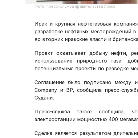
Фото: пресс-служба правительства Ирака
Ирак и крупная нефтегазовая компания 
разработке нефтяных месторождений в
во вторник иракские власти и британска
Проект охватывает добычу нефти, ре
использование природного газа, до
потенциальные проекты по разведке ме
Соглашение было подписано между ир
Company и BP, сообщила пресс-служб
Судани.
Пресс-служба также сообщила, ч
электростанции мощностью 400 мегават
Сделка является результатом длитель