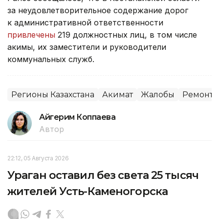
за неудовлетворительное содержание дорог
к административной ответственности
привлечены
219 должностных лиц, в том числе
акимы, их заместители и руководители
коммунальных служб.
Регионы Казахстана
Акимат
Жалобы
Ремонт 
Айгерим Коппаева
Автор
22:12, 05 Августа 2026
Ураган оставил без света 25 тысяч
жителей Усть-Каменогорска