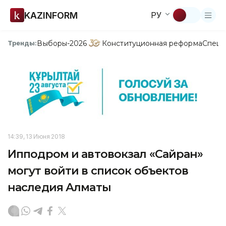
KAZINFORM
РУ
Выборы-2026
Конституционная реформа
Спецп
Тренды:
14:39, 13 Июня 2018
Ипподром и автовокзал «Сайран»
могут войти в список объектов
наследия Алматы