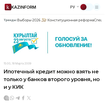
KAZINFORM
РУ
Выборы-2026
Конституционная реформа
Спецп
Тренды:
15:00, 18 Марта 2009
Ипотечный кредит можно взять не
только у банков второго уровня, но
и у КИК