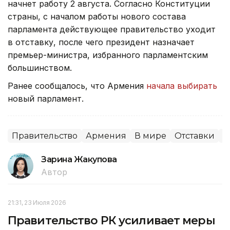
начнет работу 2 августа. Согласно Конституции
страны, с началом работы нового состава
парламента действующее правительство уходит
в отставку, после чего президент назначает
премьер-министра, избранного парламентским
большинством.
Ранее сообщалось, что Армения
начала выбирать
новый парламент.
Правительство
Армения
В мире
Отставки
П
Зарина Жакупова
Автор
21:31, 23 Июля 2026
Правительство РК усиливает меры