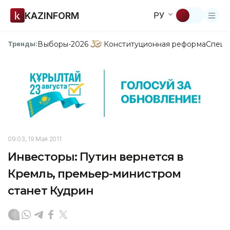
KAZINFORM
РУ
Выборы-2026
Конституционная реформа
Спецп
Тренды:
09:03, 19 Мая 2011
Инвесторы: Путин вернется в
Кремль, премьер-министром
станет Кудрин