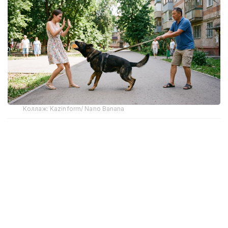
Коллаж: Kazinform/ Nano Banana
Ситуация, когда ребенка во дворе, на улице
или возле собственного дома кусает соседская
собака, не должна рассматриваться
исключительно как бытовой конфликт. В первую
очередь речь идет о безопасности и здоровье
ребенка, а при наличии травм — также
о правовых последствиях для владельца
животного.