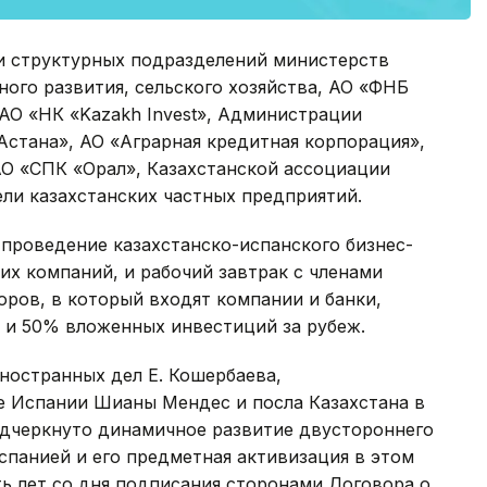
и структурных подразделений министерств
ного развития, сельского хозяйства, АО «ФНБ
АО «НК «Kazakh Invest», Администрации
стана», АО «Аграрная кредитная корпорация»,
АО «СПК «Орал», Казахстанской ассоциации
ели казахстанских частных предприятий.
проведение казахстанско-испанского бизнес-
их компаний, и рабочий завтрак с членами
оров, в который входят компании и банки,
и 50% вложенных инвестиций за рубеж.
ностранных дел Е. Кошербаева,
ле Испании Шианы Мендес и посла Казахстана в
дчеркнуто динамичное развитие двустороннего
панией и его предметная активизация в этом
ть лет со дня подписания сторонами Договора о