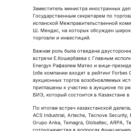
Заместитель министра иностранных дел
Государственным секретарем по торгов
испанской Межправительственной коми
Ш. Мендес, на которых обсужден широк
торговли и инвестиций.
Важная роль была отведена двусторонни
встречи Е.Кошербаева с Главным испол
Energy» Рафаэлем Матео и вице-презид
(обе компании входят в рейтинг Forbes 
аукционных торгов возобновляемых ист
приглашены к участию в аукционе по р
ВИЭ, который состоится в Казахстане в
По итогам встреч казахстанской делега
ACS Industrial, Arteche, Tecnove Security
Grupo Anka, Temagra, Globaltec, ARPA, T
сотрудничества в вопросах функционир