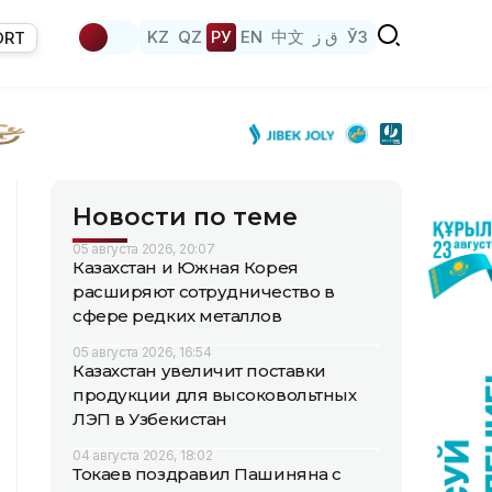
KZ
QZ
РУ
EN
中文
ق ز
ЎЗ
ORT
Новости по теме
05 августа 2026, 20:07
Казахстан и Южная Корея
расширяют сотрудничество в
сфере редких металлов
05 августа 2026, 16:54
Казахстан увеличит поставки
продукции для высоковольтных
ЛЭП в Узбекистан
04 августа 2026, 18:02
Токаев поздравил Пашиняна с