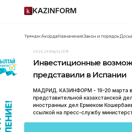
KAZINFORM
Акорда
Назначения
Закон и порядок
Дось
Тренды:
04:24, 24 Марта 2019
Инвестиционные возмож
представили в Испании
МАДРИД. КАЗИНФОРМ - 19-20 марта в
представительной казахстанской дел
иностранных дел Ермеком Кошербаев
ссылкой на пресс-службу министерст