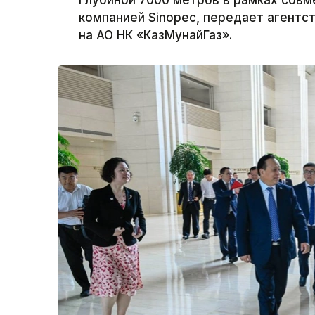
глубиной 7000 метров в рамках совм
компанией Sinopec, передает агентст
на АО НК «КазМунайГаз».