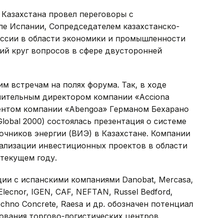
 Казахстана провел переговоры с
ле Испании, Сопредседателем казахстанско-
ссии в области экономики и промышленности
ий круг вопросов в сфере двусторонней
м встречам на полях форума. Так, в ходе
нительным директором компании «Acciona
ентом компании «Abengoa» Германом Бехарано
Global 2000) состоялась презентация о системе
очников энергии (ВИЭ) в Казахстане. Компании
еализации инвестиционных проектов в области
 текущем году.
ции с испанскими компаниями Danobat, Mercasa,
, Elecnor, IGEN, CAF, NEFTAN, Russel Bedford,
echno Concrete, Raesa и др. обозначен потенциал
ования торгово-логистических центров,