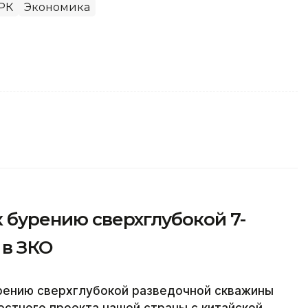
РК
Экономика
к бурению сверхглубокой 7-
в ЗКО
урению сверхглубокой разведочной скважины