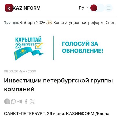
KAZINFORM
РУ
Выборы-2026
Конституционная реформа
Спецп
Тренды:
08:03, 26 Июня 2009
Инвестиции петербургской группы
компаний
САНКТ-ПЕТЕРБУРГ. 26 июня. КАЗИНФОРМ /Елена