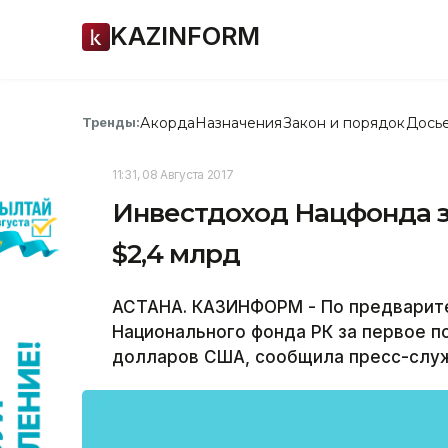
KAZINFORM
Акорда
Назначения
Закон и порядок
Дось
Тренды:
11:31, 08 Августа 2017
Инвестдоход Нацфонда з
$2,4 млрд
АСТАНА. КАЗИНФОРМ - По предварит
Национального фонда РК за первое по
долларов США, сообщила пресс-служ