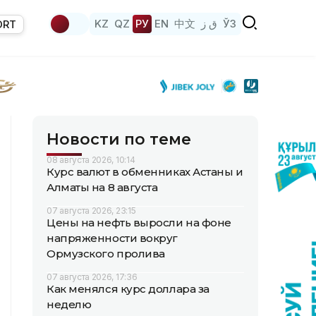
KZ
QZ
РУ
EN
中文
ق ز
ЎЗ
ORT
Новости по теме
08 августа 2026, 10:14
Курс валют в обменниках Астаны и
Алматы на 8 августа
07 августа 2026, 23:15
Цены на нефть выросли на фоне
напряженности вокруг
Ормузского пролива
07 августа 2026, 17:36
Как менялся курс доллара за
неделю