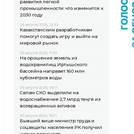
развития легкой
промышленности: что изменится к
2030 году
06 августа 2026, 13:33
Казахстанским разработчикам
помогут создать игру и выйти на
мировой рынок
06 августа 2026, 11:49
На орошение земель из
водохранилищ Иртышского
бассейна направят 160 млн
кубометров воды
06 августа 2026, 08:11
Селам СКО выделили на
водоснабжение 2,7 млрд теңге из
возвращенных активов
05 августа 2026, 18:21
Бывший вице-министр труда и
соцзащиты населения РК получил
новую должность