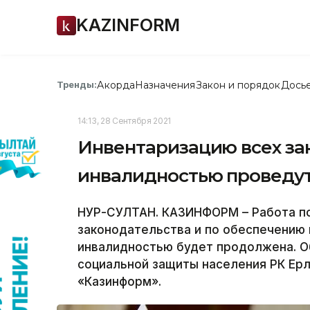
KAZINFORM
Акорда
Назначения
Закон и порядок
Дось
Тренды:
14:13, 28 Сентября 2021
Инвентаризацию всех зак
инвалидностью проведут
НУР-СУЛТАН. КАЗИНФОРМ – Работа п
законодательства и по обеспечению 
инвалидностью будет продолжена. Об
социальной защиты населения РК Ер
«Казинформ».