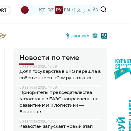
KZ
QZ
РУ
EN
中文
ق ز
ЎЗ
ORT
Новости по теме
06 августа 2026, 18:39
Доля государства в ERG перешла в
собственность «Самрук-Қазына»
06 августа 2026, 17:08
Приоритеты председательства
Казахстана в ЕАЭС направлены на
развитие ИИ и логистики —
Бектенов
06 августа 2026, 15:36
Казахстан запускает новый этап