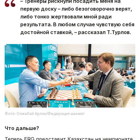
– Тренеры рискнули посадить меня на
первую доску – либо безоговорочно верят,
либо тонко жертвовали мной ради
результата. В любом случае чувствую себя
достойной ставкой, – рассказал Т.Турлов.
Фото: Олжабай Арлан/Федерация шахмат
Что дальше?
Теперь ERG представит Казахстан на чемпионате