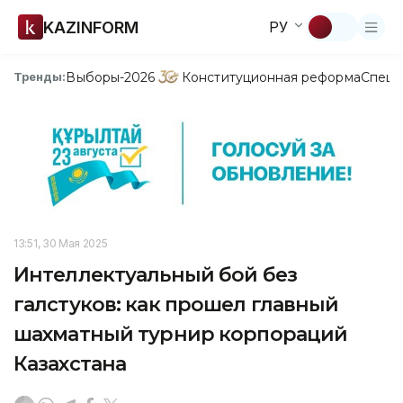
KAZINFORM
РУ
Выборы-2026
Конституционная реформа
Спецп
Тренды:
13:51, 30 Мая 2025
Интеллектуальный бой без
галстуков: как прошел главный
шахматный турнир корпораций
Казахстана