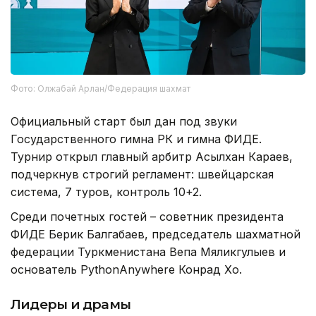
Фото: Олжабай Арлан/Федерация шахмат
Официальный старт был дан под звуки
Государственного гимна РК и гимна ФИДЕ.
Турнир открыл главный арбитр Асылхан Караев,
подчеркнув строгий регламент: швейцарская
система, 7 туров, контроль 10+2.
Среди почетных гостей – советник президента
ФИДЕ Берик Балгабаев, председатель шахматной
федерации Туркменистана Вепа Мяликгулыев и
основатель PythonAnywhere Конрад Хо.
Лидеры и драмы