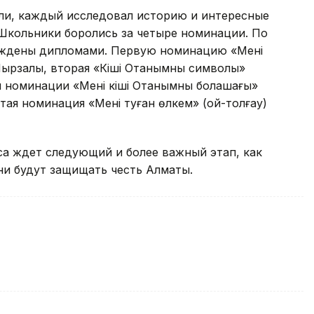
ели, каждый исследовал историю и интересные
 Школьники боролись за четыре номинации. По
аждены дипломами. Первую номинацию «Менің
Мырзалы, вторая «Кіші Отанымның символы»
 номинации «Менің кіші Отанымның болашағы»
ая номинация «Менің туған өлкем» (ой-толғау)
са ждет следующий и более важный этап, как
ни будут защищать честь Алматы.