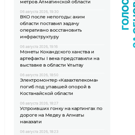
метров Алматинской области
06 августа 2026, 19:30
ВКО после непогоды: аким
области поставил задачу
оперативно восстановить
инфраструктуру
06 августа 2026, 19:16
Монеты Кокандского ханства и
артефакты I века представили на
выставке в области Ұлытау
06 августа 2026, 18:50
Электромонтер «Казахтелекома»
погиб под упавшей опорой в
Костанайской области
06 августа 2026, 18:27
Устроивших гонку на картингах по
дороге на Медеу в Алматы
наказали
06 августа 2026, 18:23