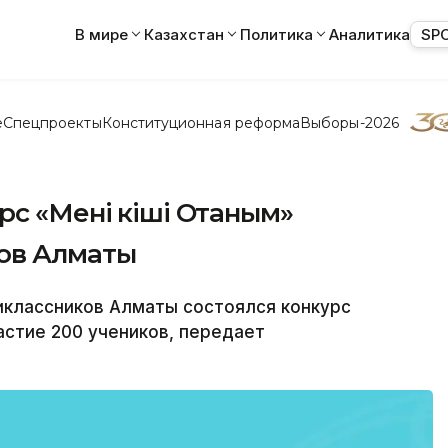
В мире
Казахстан
Политика
Аналитика
SP
е
Спецпроекты
Конституционная реформа
Выборы-2026
с «Менің кіші Отаным»
ов Алматы
классников Алматы состоялся конкурс
частие 200 учеников, передает