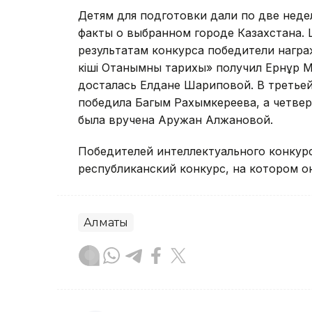
Детям для подготовки дали по две нед
факты о выбранном городе Казахстана.
результатам конкурса победители нагр
кіші Отанымның тарихы» получил Ернұр 
досталась Елдане Шариповой. В третьей
победила Багым Рахымкереева, а четверт
была вручена Аружан Алжановой.
Победителей интеллектуального конкур
республиканский конкурс, на котором о
Алматы