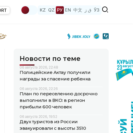
KZ
QZ
РУ
EN
中文
ق ز
ЎЗ
ORT
Новости по теме
06 августа 2026, 22:48
Полицейские Актау получили
награды за спасение ребенка
06 августа 2026, 22:26
План по переселению досрочно
выполнили в ВКО: в регион
прибыли 600 человек
06 августа 2026, 19:52
Двух туристов из России
эвакуировали с высоты 3510