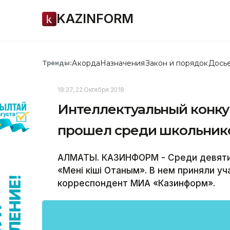
KAZINFORM
Акорда
Назначения
Закон и порядок
Дось
Тренды:
18:37, 22 Октября 2018
Интеллектуальный конкур
прошел среди школьник
АЛМАТЫ. КАЗИНФОРМ - Среди девяти
«Менің кіші Отаным». В нем приняли у
корреспондент МИА «Казинформ».