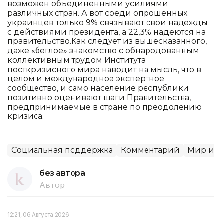
возможен объединенными усилиями
различных стран. А вот среди опрошенных
украинцев только 9% связывают свои надежды
с действиями президента, а 22,3% надеются на
правительство.Как следует из вышесказанного,
даже «беглое» знакомство с обнародованным
коллективным трудом Института
посткризисного мира наводит на мысль, что в
целом и международное экспертное
сообщество, и само население республики
позитивно оценивают шаги Правительства,
предпринимаемые в стране по преодолению
кризиса.
Социальная поддержка
Комментарий
Мир и 
без автора
Автор
12:21, 06 Августа 2026