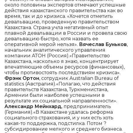
около половины экспертов отмечают успешные
действия казахстанского правительства как во
время, так и до кризиса. «Хочется отметить
девальвацию, проведенную правительством
Казахстана. Страна учла негативный опыт
плавной девальвации в России и провела свою
девальвацию быстро, хотя назвать ее
оперативной мерой нельзя».
Вячеслав Буньков
,
начальник аналитического управления
компании АТОН (Россия).«Правительство
Казахстана, насколько я знаю, концентрирует
впечатляющие объемы ресурсов (финансовых),
чтобы противостоять последствиям кризиса».
Фрэнк Ортон
, сотрудник Australian Bureau of
statistics (Австралия).«Полагаю, что действия
правительств Казахстана, Туркменистана,
Армении были наиболее успешными в
результате их социальной направленности».
Александр Мейнхард,
предприниматель
(Германия).«В Казахстане удалась реформа
социального страхования, и у них есть хоть
какая-то поддержка, подстилка. Потом ?
субсидирование мелкого и среднего бизнеса.