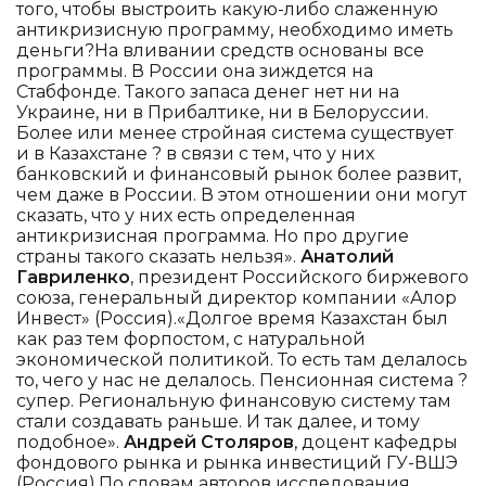
того, чтобы выстроить какую-либо слаженную
антикризисную программу, необходимо иметь
деньги?На вливании средств основаны все
программы. В России она зиждется на
Стабфонде. Такого запаса денег нет ни на
Украине, ни в Прибалтике, ни в Белоруссии.
Более или менее стройная система существует
и в Казахстане ? в связи с тем, что у них
банковский и финансовый рынок более развит,
чем даже в России. В этом отношении они могут
сказать, что у них есть определенная
антикризисная программа. Но про другие
страны такого сказать нельзя».
Анатолий
Гавриленко
, президент Российского биржевого
союза, генеральный директор компании «Алор
Инвест» (Россия).«Долгое время Казахстан был
как раз тем форпостом, с натуральной
экономической политикой. То есть там делалось
то, чего у нас не делалось. Пенсионная система ?
супер. Региональную финансовую систему там
стали создавать раньше. И так далее, и тому
подобное».
Андрей Столяров
, доцент кафедры
фондового рынка и рынка инвестиций ГУ-ВШЭ
(Россия).По словам авторов исследования,