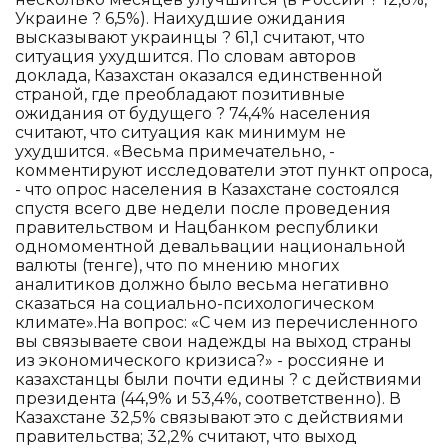
Украине ? 6,5%). Наихудшие ожидания
высказывают украинцы ? 61,1 считают, что
ситуация ухудшится. По словам авторов
доклада, Казахстан оказался единственной
страной, где преобладают позитивные
ожидания от будущего ? 74,4% населения
считают, что ситуация как минимум не
ухудшится. «Весьма примечательно, -
комментируют исследователи этот пункт опроса,
- что опрос населения в Казахстане состоялся
спустя всего две недели после проведения
правительством и Нацбанком республики
одномоментной девальвации национальной
валюты (тенге), что по мнению многих
аналитиков должно было весьма негативно
сказаться на социально-психологическом
климате».На вопрос: «С чем из перечисленного
вы связываете свои надежды на выход страны
из экономического кризиса?» - россияне и
казахстанцы были почти едины ? с действиями
президента (44,9% и 53,4%, соответственно). В
Казахстане 32,5% связывают это с действиями
правительства; 32,2% считают, что выход