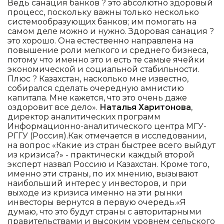
Ведь санация банков ? это абсолютно здоровый
процесс, поскольку важны только несколько
системообразующих банков; им помогать на
самом деле можно и нужно. Здоровая санация ?
это хорошо. Она естественно направлена на
повышение роли мелкого и среднего бизнеса,
потому что именно это и есть те самые ячейки
экономической и социальной стабильности.
Плюс ? Казахстан, насколько мне известно,
собирался сделать очередную амнистию
капитала. Мне кажется, что это очень даже
оздоровит все дело».
Наталья Харитонова
,
директор аналитических программ
Информационно-аналитического центра МГУ-
РГГУ (Россия).Как отмечается в исследовании,
на вопрос «Какие из стран быстрее всего выйдут
из кризиса?» - практически каждый второй
эксперт назвал Россию и Казахстан. Кроме того,
именно эти страны, по их мнению, вызывают
наибольший интерес у инвесторов, и при
выходе из кризиса именно на эти рынки
инвесторы вернутся в первую очередь.«Я
думаю, что это будут страны с авторитарными
правительствами и высоким уровнем сельского