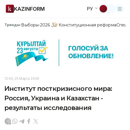
KAZINFORM
РУ
Выборы-2026
Конституционная реформа
Спецп
Тренды:
12:49, 25 Марта 2009
Институт посткризисного мира:
Россия, Украина и Казахстан -
результаты исследования