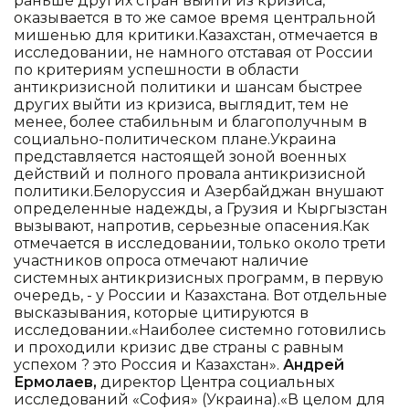
раньше других стран выйти из кризиса,
оказывается в то же самое время центральной
мишенью для критики.Казахстан, отмечается в
исследовании, не намного отставая от России
по критериям успешности в области
антикризисной политики и шансам быстрее
других выйти из кризиса, выглядит, тем не
менее, более стабильным и благополучным в
социально-политическом плане.Украина
представляется настоящей зоной военных
действий и полного провала антикризисной
политики.Белоруссия и Азербайджан внушают
определенные надежды, а Грузия и Кыргызстан
вызывают, напротив, серьезные опасения.Как
отмечается в исследовании, только около трети
участников опроса отмечают наличие
системных антикризисных программ, в первую
очередь, - у России и Казахстана. Вот отдельные
высказывания, которые цитируются в
исследовании.«Наиболее системно готовились
и проходили кризис две страны с равным
успехом ? это Россия и Казахстан».
Андрей
Ермолаев,
директор Центра социальных
исследований «София» (Украина).«В целом для