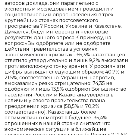
авторов доклада, они параллельно с
экспертным исследованием проводили и
социологический опрос населения в трех
крупнейших странах постсоветского
пространства ? России, Украине и Казахстане.
Думается, будут интересны и некоторые
результаты данного опроса.К примеру, на
вопрос: «Вы одобряете или не одобряете
действия правительства в условиях
экономического кризиса» - 66,3% казахстанцев
ответило утвердительно и лишь 9,2% высказали
противоположную точку зрения. У россиян эти
цифры выглядят следующим образом: 40,7% и
21,5%, соответственно. Украинцы, напротив,
высказались резко отрицательно: 74,35 не
одобряют и лишь 13,5% одобряют.Большинство
населения России и Казахстана уверены в
наличии у своего правительства плана
преодоления кризиса (58,5% и 70,2%,
соответственно). Казахстанцы более
оптимистично смотрят в будущее. 35,4%
опрошенных в нашей стране считают, что
экономическая ситуация в ближайшие
несколько месяцев улучшится (в России ? 12,6%,