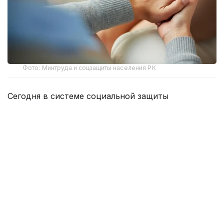
Фото: Минтруда и соцзащиты населения РК
Сегодня в системе социальной защиты
Казахстана работают около 12 тысяч социальных
работников. Из них 1 251 специалист трудится
в неправительственном секторе.
Более половины социальных работников —
55,5% — работают в сельской местности,
остальные 44,5% — в городах.
Большинство специалистов — 9 532 человека —
оказывают специальные социальные услуги
на дому. Еще 1 020 социальных работников