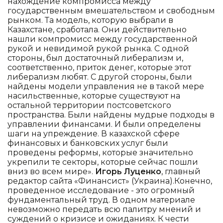
нахождение компромисса между
государственным вмешательством и свободным
рынком. Та модель, которую выбрали в
Казахстане, сработала. Они действительно
нашли компромисс между государственной
рукой и невидимой рукой рынка. С одной
стороны, был достаточный либерализм и,
соответственно, приток денег, которые этот
либерализм любят. С другой стороны, были
найдены модели управления не в такой мере
насильственные, которые существуют на
остальной территории постсоветского
пространства. Были найдены мудрые подходы в
управлении финансами. И были определены
шаги на упреждение. В казахской сфере
финансовых и банковских услуг были
проведены реформы, которые значительно
укрепили те секторы, которые сейчас пошли
вниз во всем мире».
Игорь Луценко
, главный
редактор сайта «Финансист» (Украина).Конечно,
проведенное исследование - это огромный
фундаментальный труд. В одном материале
невозможно передать всю палитру мнений и
суждений о кризисе и ожиданиях. К чести