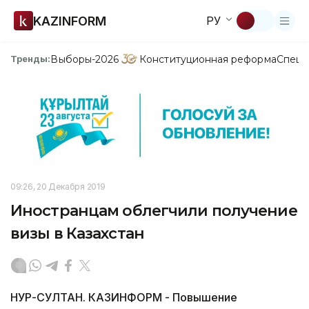
KAZINFORM
РУ
Выборы-2026
Конституционная реформа
Спецп
Тренды:
09:26, 20 Декабря 2019
Иностранцам облегчили получение
визы в Казахстан
НУР-СУЛТАН. КАЗИНФОРМ - Повышение