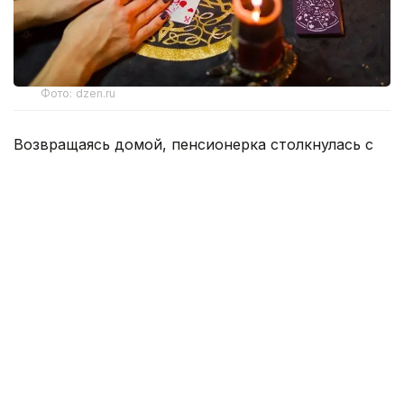
Фото: dzen.ru
Возвращаясь домой, пенсионерка столкнулась с
тремя незнакомыми женщинами, которые под
предлогом снятия «проклятия» завладели ее
золотыми украшениями и денежными средствами
на общую сумму 15 млн теңге.
Все началось с невинного вопроса о направлении
к стоматологии, однако разговор быстро перерос
в психологическое воздействие, основанное на
суевериях и страхах.
Одна из подозреваемых заявила, что на
пенсионерке лежит старое проклятие,