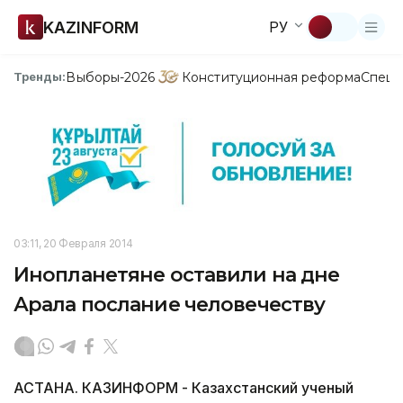
KAZINFORM
РУ
Выборы-2026
Конституционная реформа
Спецп
Тренды:
03:11, 20 Февраля 2014
Инопланетяне оставили на дне
Арала послание человечеству
АСТАНА. КАЗИНФОРМ - Казахстанский ученый