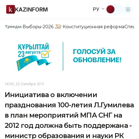
KAZINFORM
РУ
Выборы-2026
Конституционная реформа
Спецп
Тренды:
14:56, 25 Октября 2011
Инициатива о включении
празднования 100-летия Л.Гумилева
в план мероприятий МПА СНГ на
2012 год должна быть поддержана -
министр образования и науки РК