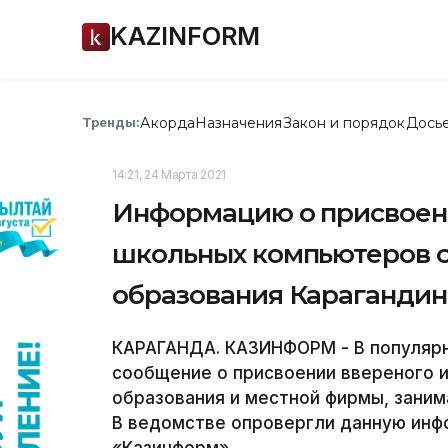
KAZINFORM
Акорда
Назначения
Закон и порядок
Дось
Тренды:
14:21, 24 Марта 2021
Информацию о присвоени
школьных компьютеров о
образования Карагандин
КАРАГАНДА. КАЗИНФОРМ - В популярн
сообщение о присвоении ввереного 
образования и местной фирмы, зани
В ведомстве опровергли данную инф