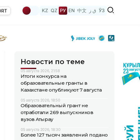
KZ
QZ
РУ
EN
中文
ق ز
ЎЗ
ORT
Новости по теме
05 августа 2026, 21:58
Итоги конкурса на
образовательные гранты в
Казахстане опубликуют 7 августа
05 августа 2026, 18:50
Образовательный грант не
отработали 269 выпускников
вузов Атырау
05 августа 2026, 18:30
Более 127 тысяч заявлений подано