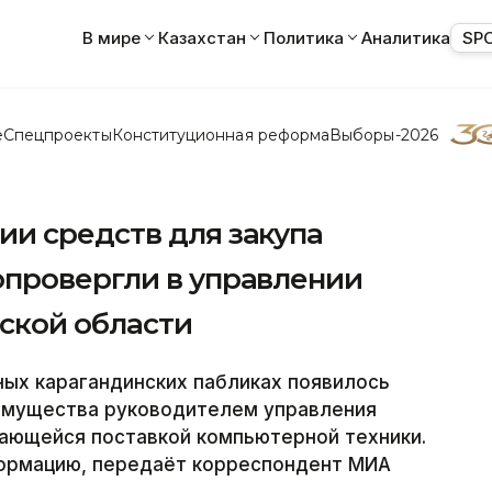
В мире
Казахстан
Политика
Аналитика
SP
е
Спецпроекты
Конституционная реформа
Выборы-2026
и средств для закупа
провергли в управлении
ской области
ых карагандинских пабликах появилось
имущества руководителем управления
мающейся поставкой компьютерной техники.
ормацию, передаёт корреспондент МИА