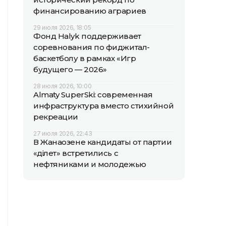
финансированию аграриев
29 июля 2026, 18:05
Фонд Halyk поддерживает
соревнования по фиджитал-
баскетболу в рамках «Игр
будущего — 2026»
28 июля 2026, 10:00
Almaty SuperSki: современная
инфраструктура вместо стихийной
рекреации
27 июля 2026, 22:43
В Жанаозене кандидаты от партии
«Әділет» встретились с
нефтяниками и молодежью