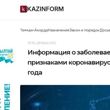
KAZINFORM
Акорда
Назначения
Закон и порядок
Дось
Тренды:
10:30, 26 Июня 2021
Информация о заболевае
признаками коронавирус
года