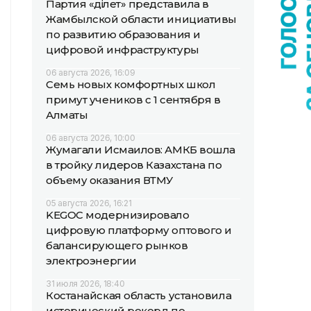
Партия «Әділет» представила в
Жамбылской области инициативы
по развитию образования и
цифровой инфраструктуры
06 августа 2026, 16:09
Семь новых комфортных школ
примут учеников с 1 сентября в
Алматы
06 августа 2026, 10:00
Жумагали Исмаилов: АМКБ вошла
в тройку лидеров Казахстана по
объему оказания ВТМУ
05 августа 2026, 16:21
KEGOC модернизировало
цифровую платформу оптового и
балансирующего рынков
электроэнергии
31 июля 2026, 18:40
Костанайская область установила
исторический рекорд по