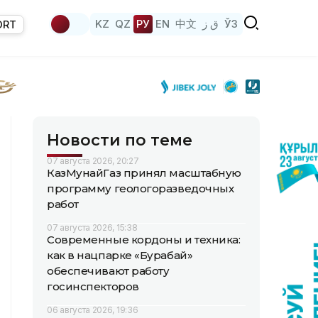
KZ
QZ
РУ
EN
中文
ق ز
ЎЗ
ORT
Новости по теме
07 августа 2026, 20:27
КазМунайГаз принял масштабную
программу геологоразведочных
работ
07 августа 2026, 15:38
Современные кордоны и техника:
как в нацпарке «Бурабай»
обеспечивают работу
госинспекторов
06 августа 2026, 19:36