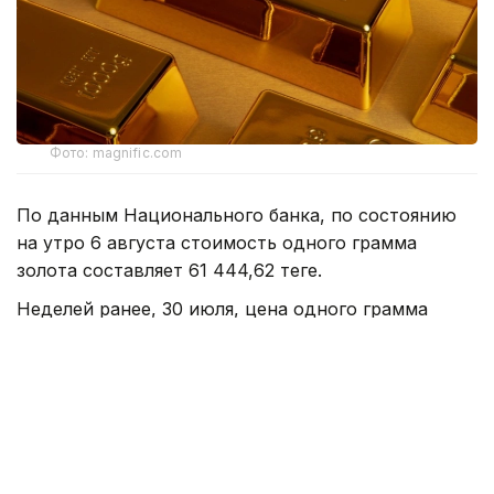
Фото: magnific.com
По данным Национального банка, по состоянию
на утро 6 августа стоимость одного грамма
золота составляет 61 444,62 теңге.
Неделей ранее, 30 июля, цена одного грамма
драгоценного металла
составляла
61 889,33 теңге.
Таким образом, за неделю стоимость золота
снизилась на 444,71 теңге.
Ранее сообщалось, что Казахстан
вошел в пятерку
крупнейших покупателей золота среди
центральных банков по итогам второго квартала