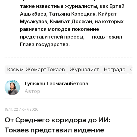
такие известные журналисты, как Ертай
Ашыкбаев, Татьяна Корецкая, Кайрат
Мусакулов, Кымбат Досжан, на которых
равняется молодое поколение
представителей прессы, — подытожил
Глава государства.
Касым-Жомарт Токаев
Журналист
Награда
С
Гульжан Тасмаганбетова
Автор
18:11, 22 Июня 2026
От Среднего коридора до ИИ:
Токаев представил видение