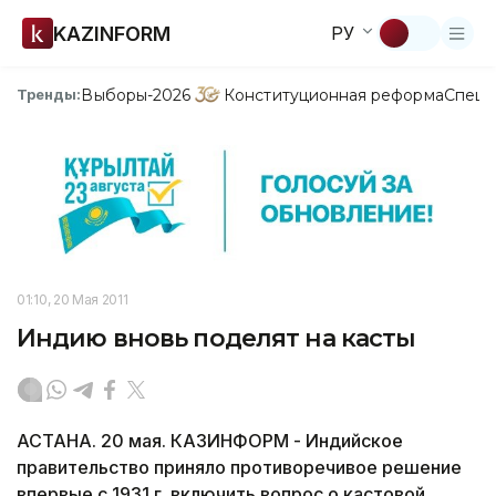
KAZINFORM
РУ
Выборы-2026
Конституционная реформа
Спецп
Тренды:
01:10, 20 Мая 2011
Индию вновь поделят на касты
АСТАНА. 20 мая. КАЗИНФОРМ - Индийское
правительство приняло противоречивое решение
впервые с 1931 г. включить вопрос о кастовой