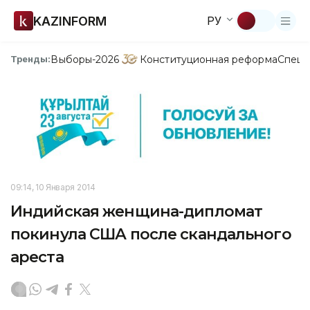
KAZINFORM
РУ
Выборы-2026
Конституционная реформа
Спецп
Тренды:
09:14, 10 Января 2014
Индийская женщина-дипломат
покинула США после скандального
ареста