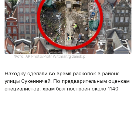
Фото: AP Photo/Piotr Wittman/gdansk.pl
Находку сделали во время раскопок в районе
улицы Сукенничей. По предварительным оценкам
специалистов, храм был построен около 1140
года. Если датировка подтвердится, это будет
самая древняя деревянная церковь такого типа,
обнаруженная на территории Польши.
Помимо фрагментов храма археологи нашли
остатки жилых деревянных построек