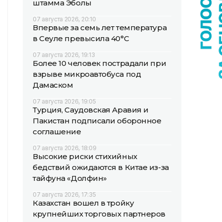
штамма Эболы
07 августа 2026, 20:10
Впервые за семь лет температура
в Сеуле превысила 40°C
07 августа 2026, 19:13
Более 10 человек пострадали при
взрыве микроавтобуса под
Дамаском
07 августа 2026, 19:05
Турция, Саудовская Аравия и
Пакистан подписали оборонное
соглашение
07 августа 2026, 18:09
Высокие риски стихийных
бедствий ожидаются в Китае из-за
тайфуна «Долфин»
07 августа 2026, 17:35
Казахстан вошел в тройку
крупнейших торговых партнеров