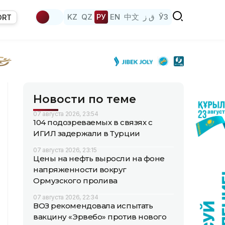
KZ
QZ
РУ
EN
中文
ق ز
ЎЗ
ORT
Новости по теме
07 августа 2026, 23:54
104 подозреваемых в связях с
ИГИЛ задержали в Турции
07 августа 2026, 23:15
Цены на нефть выросли на фоне
напряженности вокруг
Ормузского пролива
07 августа 2026, 22:34
ВОЗ рекомендовала испытать
вакцину «Эрвебо» против нового