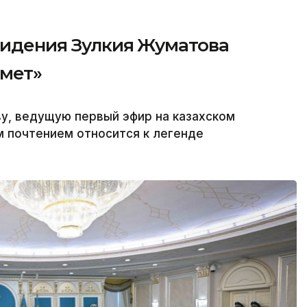
видения Зулкия Жуматова
рмет»
у, ведущую первый эфир на казахском
м почтением относится к легенде