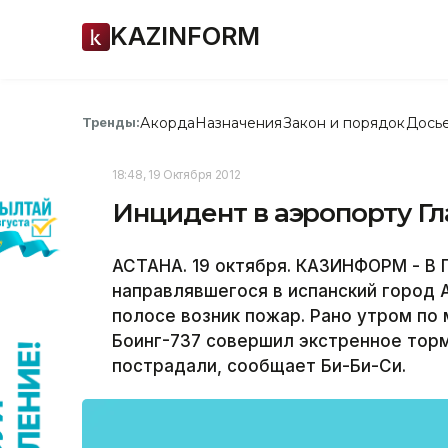
KAZINFORM
Акорда
Назначения
Закон и порядок
Дось
Тренды:
18:48, 19 Октября 2012
Инцидент в аэропорту Гла
АСТАНА. 19 октября. КАЗИНФОРМ - В Г
направлявшегося в испанский город А
полосе возник пожар. Рано утром по
Боинг-737 совершил экстренное торм
пострадали, сообщает Би-Би-Си.