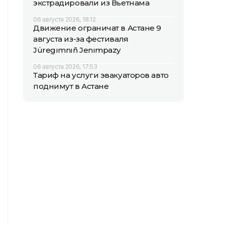
экстрадировали из Вьетнама
06 августа 2026, 18:12
Движение ограничат в Астане 9
августа из-за фестиваля
Jüregımnıñ Jenımpazy
06 августа 2026, 17:53
Тариф на услуги эвакуаторов авто
поднимут в Астане