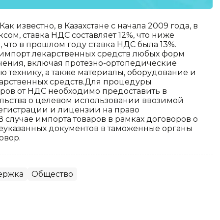
к известно, в Казахстане с начала 2009 года, в
сом, ставка НДС составляет 12%, что ниже
 что в прошлом году ставка НДС была 13%.
н импорт лекарственных средств любых форм
чения, включая протезно-ортопедические
 технику, а также материалы, оборудование и
арственных средств.Для процедуры
ров от НДС необходимо предоставить в
ельства о целевом использовании ввозимой
егистрации и лицензии на право
В случае импорта товаров в рамках договоров о
шеуказанных документов в таможенные органы
овор.
ержка
Общество