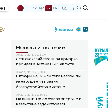
KZ
QZ
РУ
EN
中文
ق ز
ЎЗ
ORT
Новости по теме
06 августа 2026, 21:04
Сельскохозяйственная ярмарка
пройдет в Астане 8 и 9 августа
06 августа 2026, 20:48
Штрафы на 57 млн теңге наложили
за нарушения правил
благоустройства в Астане
06 августа 2026, 20:35
На линии Tarlan Astana впервые в
Казахстане задействовали