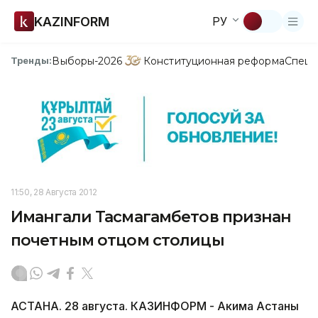
KAZINFORM
РУ
Выборы-2026
Конституционная реформа
Спецп
Тренды:
11:50, 28 Августа 2012
Имангали Тасмагамбетов признан
почетным отцом столицы
АСТАНА. 28 августа. КАЗИНФОРМ - Акима Астаны