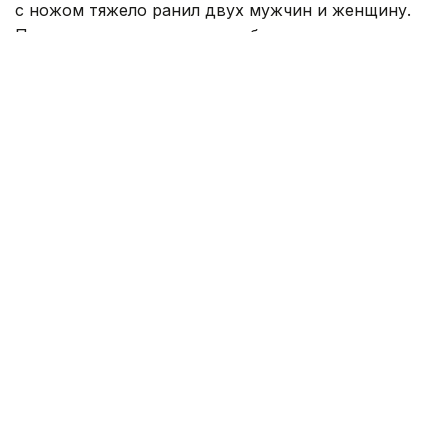
с ножом тяжело ранил двух мужчин и женщину.
Пострадавших доставили в больницы на двух
вертолетах. Полиция задержала подозреваемого,
который также получил ранение.
Полиция пока не сообщает о мотивах действий
злоумышленника. Начато расследование
инцидента.
Специально для Kazinform предоставлено
партнерским агентством БЕЛТА.
Ранее вооруженный мужчина
требовал
встречи с
президентом Польши.
Чехия
Мировые новости
Нападение
Гульжан Тасмаганбетова
Автор