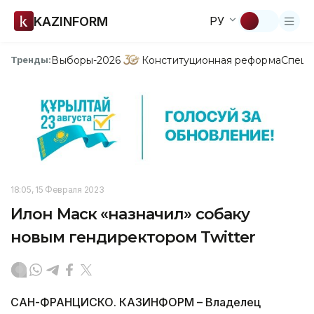
KAZINFORM
РУ
Выборы-2026
Конституционная реформа
Спецп
Тренды:
18:05, 15 Февраля 2023
Илон Маск «назначил» собаку
новым гендиректором Twitter
САН-ФРАНЦИСКО. КАЗИНФОРМ – Владелец