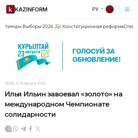
KAZINFORM
РУ
Выборы-2026
Конституционная реформа
Спецп
Тренды:
16:58, 12 Февраля 2020
Илья Ильин завоевал «золото» на
международном Чемпионате
солидарности