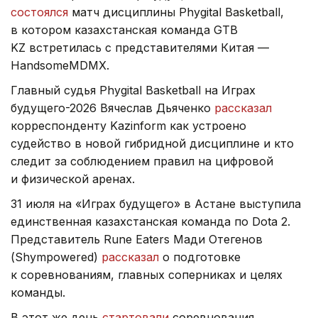
состоялся
матч дисциплины Phygital Basketball,
в котором казахстанская команда GTB
KZ встретилась с представителями Китая —
HandsomeMDMX.
Главный судья Phygital Basketball на Играх
будущего-2026 Вячеслав Дьяченко
рассказал
корреспонденту Kazinform как устроено
судейство в новой гибридной дисциплине и кто
следит за соблюдением правил на цифровой
и физической аренах.
31 июля на «Играх будущего» в Астане выступила
единственная казахстанская команда по Dota 2.
Представитель Rune Eaters Мади Отегенов
(Shympowered)
рассказал
о подготовке
к соревнованиям, главных соперниках и целях
команды.
В этот же день
стартовали
соревнования