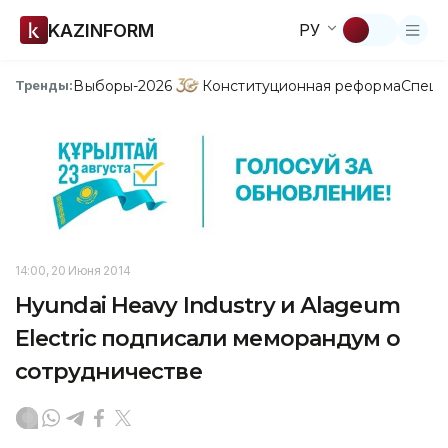
KAZINFORM
РУ
Выборы-2026
Конституционная реформа
Спецп
Тренды:
14:00, 20 Июня 2014
Hyundai Heavy Industry и Аlageum
Electric подписали меморандум о
сотрудничестве