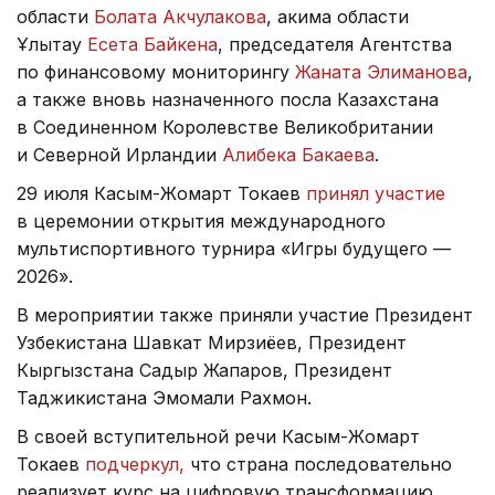
области
Болата Акчулакова
, акима области
Ұлытау
Есета Байкена
, председателя Агентства
по финансовому мониторингу
Жаната Элиманова
,
а также вновь назначенного посла Казахстана
в Соединенном Королевстве Великобритании
и Северной Ирландии
Алибека Бакаева
.
29 июля Касым-Жомарт Токаев
принял участие
в церемонии открытия международного
мультиспортивного турнира «Игры будущего —
2026».
В мероприятии также приняли участие Президент
Узбекистана Шавкат Мирзиёев, Президент
Кыргызстана Садыр Жапаров, Президент
Таджикистана Эмомали Рахмон.
В своей вступительной речи Касым-Жомарт
Токаев
подчеркул,
что страна последовательно
реализует курс на цифровую трансформацию