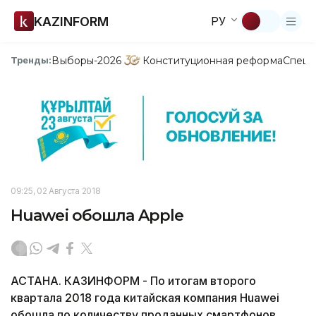
KAZINFORM
РУ
Выборы-2026
Конституционная реформа
Спецп
Тренды:
09:25, 02 Августа 2018
Huawei обошла Apple
АСТАНА. КАЗИНФОРМ - По итогам второго
квартала 2018 года китайская компания Huawei
обошла по количеству проданных смартфонов