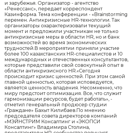
и зарубежья. Организатор - агентство
«Ренессанс», передает корреспондент
Казинформа. Тема конференции - «Brainstorming
перемен. Антикризисные HR-технологии. Так
организаторы охарактеризовали текущий
момент и предложили участникам не только
антикризисные меры в области HR, но и банк
возможностей во время экономических
трудностей.В мероприятии приняли участие
более 100 казахстанских HR-специалистов и 10
международных и отечественных консультантов,
которые представили свой совокупный опыт в
области антикризисного HR.«Сегодня
происходит кризис ценностей. При этом самой
главной ценностью, которая исповедуется,
является ценность владения. Несомненно, что
миру предстоит оптимизация. Все, что служит
гармонизации ресурсов, будет работать», -
отметил генеральный продюсер студии
«Граждане» Бахыт Килибаев.По мнению
председателя совета директоров компаний
«МЭЙНСТРИМ Консалтинг и «ЭКОПСИ
Консалтинг» Владимира Столина,
представители HR-сообщества получают