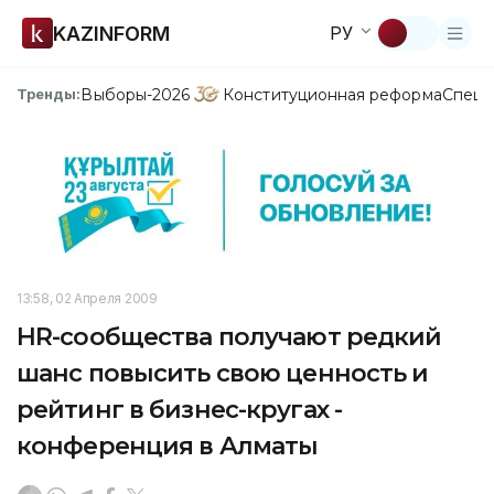
KAZINFORM
РУ
Выборы-2026
Конституционная реформа
Спецп
Тренды:
13:58, 02 Апреля 2009
HR-сообщества получают редкий
шанс повысить свою ценность и
рейтинг в бизнес-кругах -
конференция в Алматы