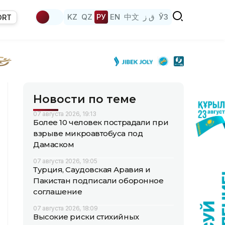
KZ
QZ
РУ
EN
中文
ق ز
ЎЗ
ORT
Новости по теме
07 августа 2026, 19:13
Более 10 человек пострадали при
взрыве микроавтобуса под
Дамаском
07 августа 2026, 19:05
Турция, Саудовская Аравия и
Пакистан подписали оборонное
соглашение
07 августа 2026, 18:09
Высокие риски стихийных