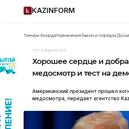
KAZINFORM
Акорда
Назначения
Закон и порядок
Дось
Тренды:
11:17, 12 Апреля 2025
Хорошее сердце и добра
медосмотр и тест на де
Американский президент прошел когн
медосмотра, передает агентство Kaz