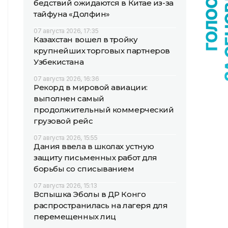
бедствий ожидаются в Китае из-за
тайфуна «Долфин»
07 августа 2026, 17:35
Казахстан вошел в тройку
крупнейших торговых партнеров
Узбекистана
07 августа 2026, 16:36
Рекорд в мировой авиации:
выполнен самый
продолжительный коммерческий
грузовой рейс
07 августа 2026, 15:55
Дания ввела в школах устную
защиту письменных работ для
борьбы со списыванием
07 августа 2026, 15:13
Вспышка Эболы в ДР Конго
распространилась на лагеря для
перемещенных лиц