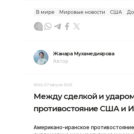
В мире
Мировые новости
США
До
Жанара Мухамедиярова
Автор
16:00, 07 Августа 2026
Между сделкой и ударом
противостояние США и 
Американо-иранское противостояние