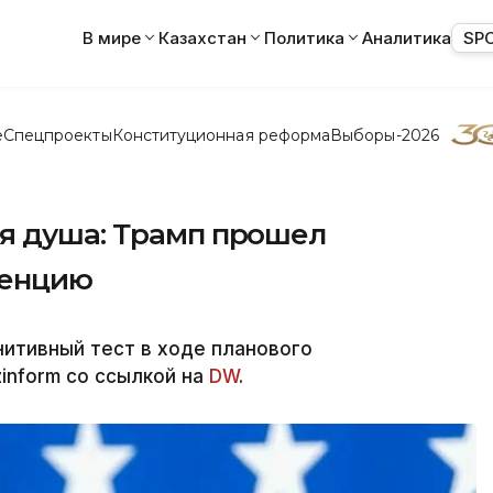
В мире
Казахстан
Политика
Аналитика
SP
е
Спецпроекты
Конституционная реформа
Выборы-2026
я душа: Трамп прошел
менцию
итивный тест в ходе планового
inform со ссылкой на
DW
.