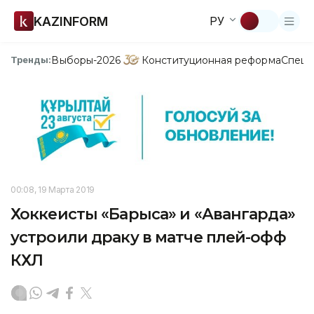
KAZINFORM
РУ
Выборы-2026
Конституционная реформа
Спецп
Тренды:
00:08, 19 Марта 2019
Хоккеисты «Барыса» и «Авангарда»
устроили драку в матче плей-офф
КХЛ