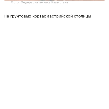
Фото: Федерация тенниса Казахстана
На грунтовых кортах австрийской столицы
Маханов выступил в парном разряде вместе с
местным теннисистом Леандером Таубером.
Казахстанско-австрийский дуэт получил
четвертый номер посева.
В финале Маханов и Таубер встретились со
вторыми сеяными турнира — представителями
Норвегии Полом Хьортеландом и Николаем
Шибани. Первый сет остался за норвежским
дуэтом — 6:4, однако во второй партии Маханов
и Таубер сумели переломить ход встречи и
сравнять счет — 6:4. Победитель определился на
чемпионском тай-брейке, где казахстанско-
австрийская пара оказалась сильнее — 10:5.
Итоговый счет встречи — 4:6, 6:4, 10:5.