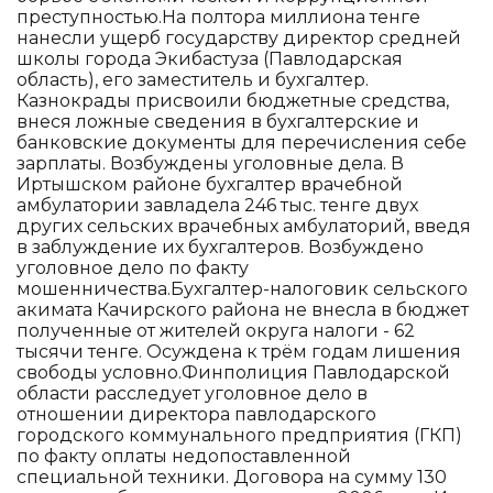
преступностью.На полтора миллиона тенге
нанесли ущерб государству директор средней
школы города Экибастуза (Павлодарская
область), его заместитель и бухгалтер.
Казнокрады присвоили бюджетные средства,
внеся ложные сведения в бухгалтерские и
банковские документы для перечисления себе
зарплаты. Возбуждены уголовные дела. В
Иртышском районе бухгалтер врачебной
амбулатории завладела 246 тыс. тенге двух
других сельских врачебных амбулаторий, введя
в заблуждение их бухгалтеров. Возбуждено
уголовное дело по факту
мошенничества.Бухгалтер-налоговик сельского
акимата Качирского района не внесла в бюджет
полученные от жителей округа налоги - 62
тысячи тенге. Осуждена к трём годам лишения
свободы условно.Финполиция Павлодарской
области расследует уголовное дело в
отношении директора павлодарского
городского коммунального предприятия (ГКП)
по факту оплаты недопоставленной
специальной техники. Договора на сумму 130