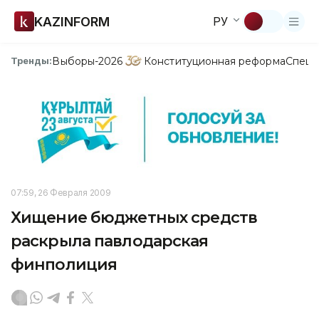
KAZINFORM
РУ
Выборы-2026
Конституционная реформа
Спецп
Тренды:
07:59, 26 Февраля 2009
Хищение бюджетных средств
раскрыла павлодарская
финполиция