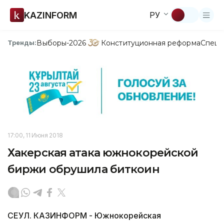
KAZINFORM
РУ
Выборы-2026
Конституционная реформа
Спецп
Тренды:
17:00, 11 Июня 2018
Хакерская атака южнокорейской
биржи обрушила биткоин
СЕУЛ. КАЗИНФОРМ - Южнокорейская