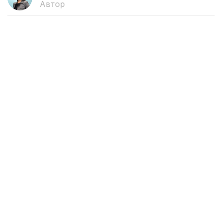
Автор
17:12, 31 Июля 2026
Массовые задержания за
пропаганду преступности в
интернете провели в Турции
В ходе спецоперации в 52 провинциях Турции
задержаны 216 подозреваемых, передает
собственный корреспондент агентства Kazinform
в Анкаре.