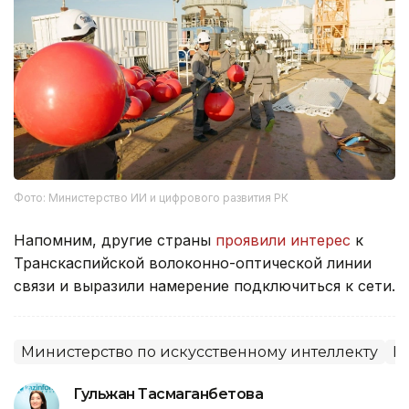
Фото: Министерство ИИ и цифрового развития РК
Напомним, другие страны
проявили интерес
к
Транскаспийской волоконно-оптической линии
связи и выразили намерение подключиться к сети.
Министерство по искусственному интеллекту
К
Гульжан Тасмаганбетова