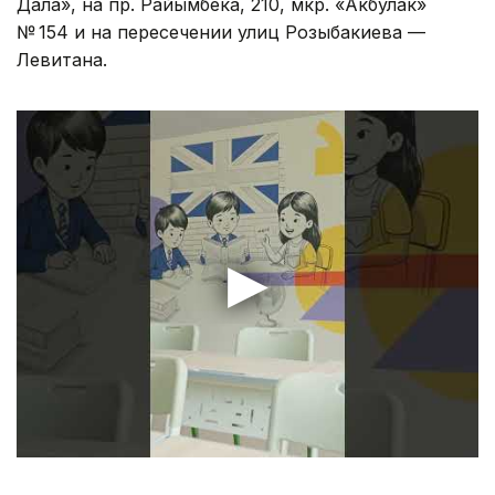
Дала», на пр. Райымбека, 210, мкр. «Акбулак»
№ 154 и на пересечении улиц Розыбакиева —
Левитана.