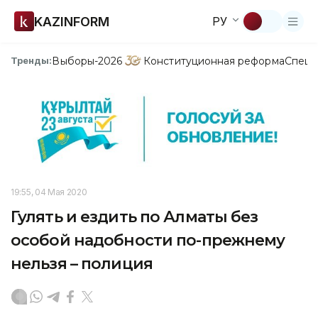
KAZINFORM
РУ
Выборы-2026
Конституционная реформа
Спецп
Тренды:
19:55, 04 Мая 2020
Гулять и ездить по Алматы без
особой надобности по-прежнему
нельзя – полиция