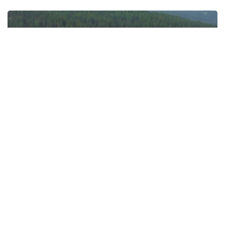
Фото: Руслан Мухамедьяров / Kazinform
Именно здесь проходит, пожалуй, главная
граница сегодняшней дискуссии вокруг развития
Восточного Казахстана. Практически никто
не спорит с тем, что уникальную природу Алтая
необходимо сохранить. Но и рассчитывать, что
удаленные районы смогут развиваться