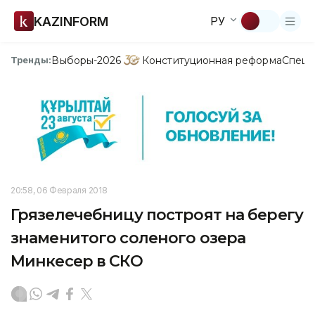
KAZINFORM
РУ
Выборы-2026
Конституционная реформа
Спецп
Тренды:
20:58, 06 Февраля 2018
Грязелечебницу построят на берегу
знаменитого соленого озера
Минкесер в СКО