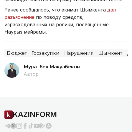
Ранее сообщалось, что акимат Шымкента
дал
разъяснение
по поводу средств,
израсходованных на ролики, посвященные
Наурыз мейрамы.
Бюджет
Госзакупки
Нарушения
Шымкент
Д
Муратбек Макулбеков
Автор
KAZINFORM