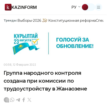
KAZINFORM
РУ
Выборы-2026
Конституционная реформа
Спецп
Тренды:
00:58, 12 Февраля 2022
Группа народного контроля
создана при комиссии по
трудоустройству в Жанаозене