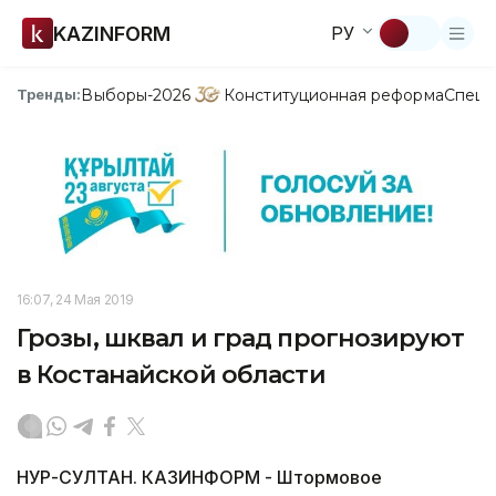
KAZINFORM
РУ
Выборы-2026
Конституционная реформа
Спецп
Тренды:
16:07, 24 Мая 2019
Грозы, шквал и град прогнозируют
в Костанайской области
НУР-СУЛТАН. КАЗИНФОРМ - Штормовое