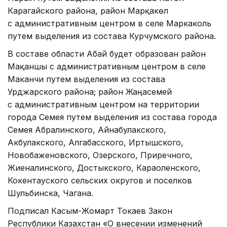
Карагайского района, район Марқакөл
с административным центром в селе Маркаколь
путем выделения из состава Курчумского района.
В составе области Абай будет образован район
Мақаншы с административным центром в селе
Маканчи путем выделения из состава
Урджарского района; район Жаңасемей
с административным центром на территории
города Семея путем выделения из состава города
Семея Абралинского, Айнабулакского,
Акбулакского, Алгабасского, Иртышского,
Новобаженовского, Озерского, Приречного,
Жиеналинского, Достыкского, Караоленского,
Кокентауского сельских округов и поселков
Шульбинска, Чагана.
Подписал Касым-Жомарт Токаев Закон
Республики Казахстан «О внесении изменений