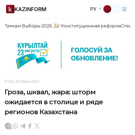
KAZINFORM
РУ
Выборы-2026
Конституционная реформа
Спецп
Тренды:
01:00, 20 Июня 2021
Гроза, шквал, жара: шторм
ожидается в столице и ряде
регионов Казахстана